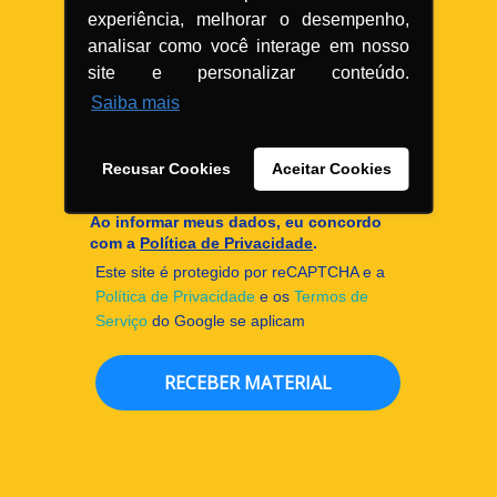
Cidade*
Cidade *
experiência, melhorar o desempenho,
analisar como você interage em nosso
CNPJ/CPF
site e personalizar conteúdo.
Saiba mais
Eu concordo em permitir que a
Anfarmag armazene e processe meus
dados pessoais.*
Recusar Cookies
Aceitar Cookies
Eu concordo em receber
comunicações.
Ao informar meus dados, eu concordo
com a
Política de Privacidade
.
Este site é protegido por reCAPTCHA e a
Política de Privacidade
e os
Termos de
Serviço
do Google se aplicam
RECEBER MATERIAL